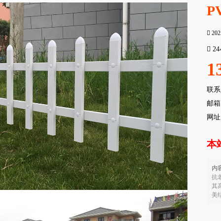
P
202
2
1
联系
邮箱：
网址
本
内
抗
其
美结