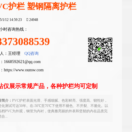
VC护栏 塑钢隔离护栏
5/1/12 14:59:23
24948
4小时咨询热线：
3373088539
人：王经理
QQ咨询
1668592621@qq.com
：
https://www.ounsw.com
站仅展示常规产品，各种护栏均可定制
容简介：
PVC护栏表面光滑、手感细腻、色彩鲜亮、强度高、韧性好，
老化测试可达50年。在-50℃至70℃下使用不褪色、不开裂、不脆化。以
高档PVC为外观，钢管为内衬，使典雅亮丽的外表和坚韧的内在品质完
合...