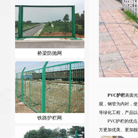
桥梁防抛网
PVC护栏
表面光
观，钢管为内衬，使
等绿化工程，产品以
铁路护栏网
PVC护栏的优
方更加优美、更加靓