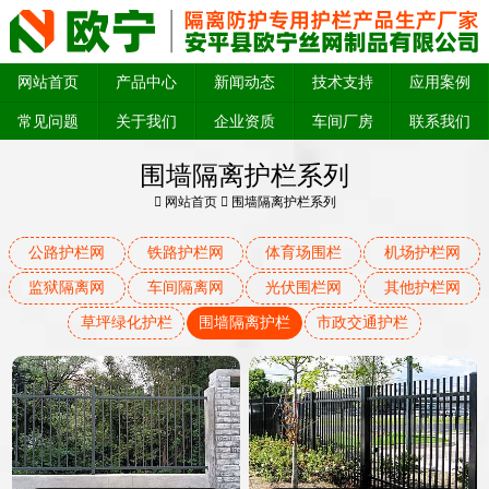
网站首页
产品中心
新闻动态
技术支持
应用案例
常见问题
关于我们
企业资质
车间厂房
联系我们
围墙隔离护栏系列
网站首页
围墙隔离护栏系列
公路护栏网
铁路护栏网
体育场围栏
机场护栏网
监狱隔离网
车间隔离网
光伏围栏网
其他护栏网
草坪绿化护栏
围墙隔离护栏
市政交通护栏