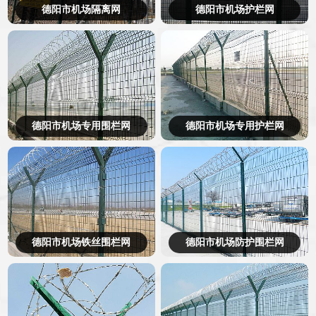
德阳市机场隔离网
德阳市机场护栏网
德阳市机场专用围栏网
德阳市机场专用护栏网
德阳市机场铁丝围栏网
德阳市机场防护围栏网