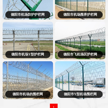
德阳市机场防护护栏网
德阳市机场围界护栏网
德阳市机场Y型护栏网
德阳市飞机场区护栏网
德阳市机场的围栏网
德阳市Y型机场围栏网
1