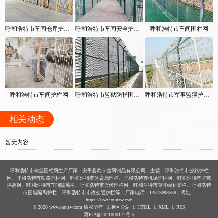
呼和浩特市车间仓库护栏网
呼和浩特市车间安全护栏网
呼和浩特市车间围栏网
呼和浩特市车间护栏网
呼和浩特市监狱防护围栏网
呼和浩特市军事监狱护栏网
相关动态
暂无内容
呼和浩特市铁丝围栏网生产厂家 - 安平县欧宁丝网制品有限公司，主营：呼和浩特市公路护栏
网、呼和浩特市铁路护栏网、呼和浩特市体育场围栏、呼和浩特市机场护栏网、呼和浩特市监狱
隔离网、呼和浩特市车间隔离网、呼和浩特市光伏围栏网、呼和浩特市草坪绿化护栏、呼和浩特
市围墙隔离护栏、呼和浩特市市政交通护栏等，厂家电话：13373088539，网址：
https://www.ounsw.com
© 2026 www.ounsw.com 版权所有
地区分站
HTML
XML
RSS
冀ICP备2021000172号-5