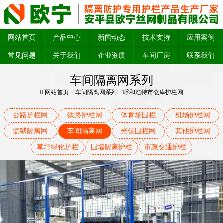
网站首页
产品中心
新闻动态
技术支持
应用案例
常见问题
关于我们
企业资质
车间厂房
联系我们
车间隔离网系列
网站首页
车间隔离网系列
呼和浩特市仓库护栏网
公路护栏网
铁路护栏网
体育场围栏
机场护栏网
监狱隔离网
车间隔离网
光伏围栏网
其他护栏网
草坪绿化护栏
围墙隔离护栏
市政交通护栏