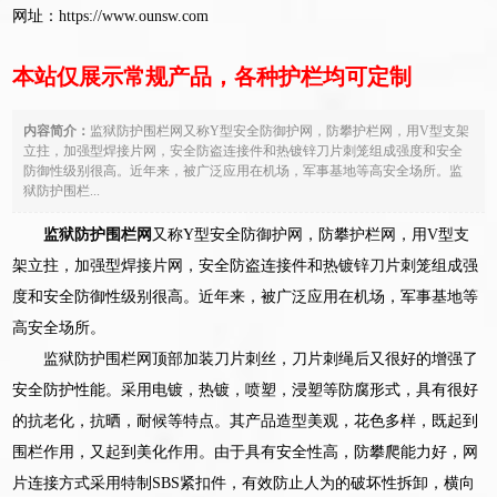
网址：
https://www.ounsw.com
本站仅展示常规产品，各种护栏均可定制
内容简介：
监狱防护围栏网又称Y型安全防御护网，防攀护栏网，用V型支架
立拄，加强型焊接片网，安全防盗连接件和热镀锌刀片刺笼组成强度和安全
防御性级别很高。近年来，被广泛应用在机场，军事基地等高安全场所。监
狱防护围栏...
监狱防护围栏网
又称Y型安全防御护网，防攀护栏网，用V型支
架立拄，加强型焊接片网，安全防盗连接件和热镀锌刀片刺笼组成强
度和安全防御性级别很高。近年来，被广泛应用在机场，军事基地等
高安全场所。
监狱防护围栏网顶部加装刀片刺丝，刀片刺绳后又很好的增强了
安全防护性能。采用电镀，热镀，喷塑，浸塑等防腐形式，具有很好
的抗老化，抗晒，耐候等特点。其产品造型美观，花色多样，既起到
围栏作用，又起到美化作用。由于具有安全性高，防攀爬能力好，网
片连接方式采用特制SBS紧扣件，有效防止人为的破坏性拆卸，横向