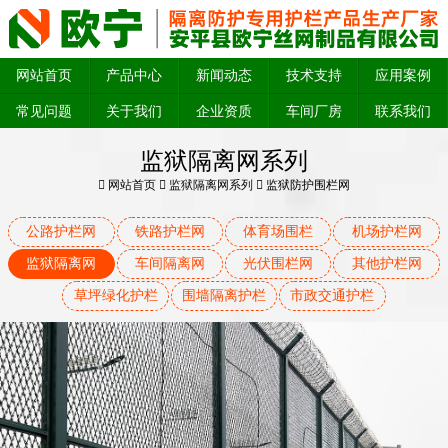
网站首页
产品中心
新闻动态
技术支持
应用案例
常见问题
关于我们
企业资质
车间厂房
联系我们
监狱隔离网系列
网站首页
监狱隔离网系列
监狱防护围栏网
公路护栏网
铁路护栏网
体育场围栏
机场护栏网
监狱隔离网
车间隔离网
光伏围栏网
其他护栏网
草坪绿化护栏
围墙隔离护栏
市政交通护栏