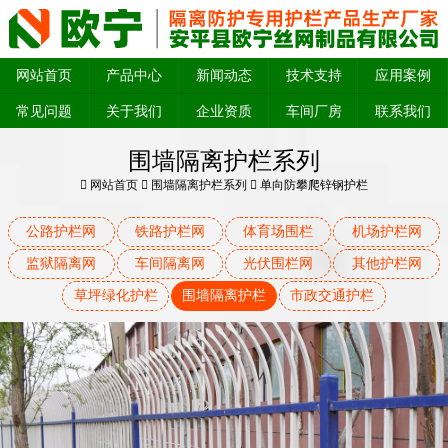
网站首页
产品中心
新闻动态
技术支持
应用案例
常见问题
关于我们
企业资质
车间厂房
联系我们
围墙隔离护栏系列
网站首页
围墙隔离护栏系列
单向防攀爬锌钢护栏
公路护栏网
铁路护栏网
体育场围栏
机场护栏网
监狱隔离网
车间隔离网
光伏围栏网
其他护栏网
草坪绿化护栏
围墙隔离护栏
市政交通护栏