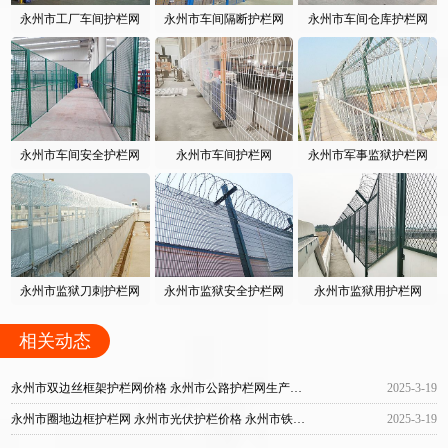
永州市工厂车间护栏网
永州市车间隔断护栏网
永州市车间仓库护栏网
永州市车间安全护栏网
永州市车间护栏网
永州市军事监狱护栏网
永州市监狱刀刺护栏网
永州市监狱安全护栏网
永州市监狱用护栏网
相关动态
永州市双边丝框架护栏网价格 永州市公路护栏网生产商 永州市框架铁路护栏网
2025-3-19
永州市圈地边框护栏网 永州市光伏护栏价格 永州市铁路护栏网报价
2025-3-19