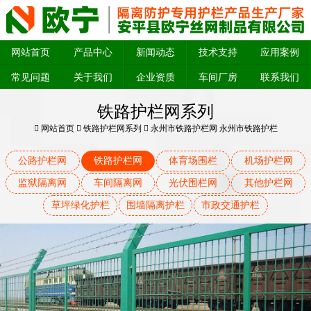
网站首页
产品中心
新闻动态
技术支持
应用案例
常见问题
关于我们
企业资质
车间厂房
联系我们
铁路护栏网系列
网站首页
铁路护栏网系列
永州市铁路护栏网 永州市铁路护栏
公路护栏网
铁路护栏网
体育场围栏
机场护栏网
监狱隔离网
车间隔离网
光伏围栏网
其他护栏网
草坪绿化护栏
围墙隔离护栏
市政交通护栏