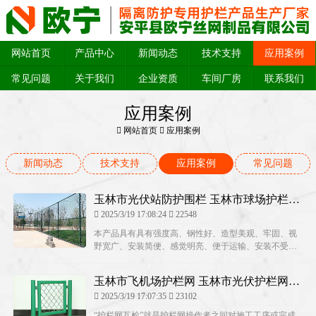
网站首页
产品中心
新闻动态
技术支持
应用案例
常见问题
关于我们
企业资质
车间厂房
联系我们
应用案例
网站首页
应用案例
新闻动态
技术支持
应用案例
常见问题
玉林市光伏站防护围栏 玉林市球场护栏网
专业厂家 玉林市机场围栏网生产厂家
2025/3/19 17:08:24
22548
本产品具有具有强度高、钢性好、造型美观、牢固、视
野宽广、安装简便、感觉明亮、便于运输、安装不受地
形起伏限制等特点；特别是对于山地、坡地、多弯地带
适应性极强；价格中等偏低，适合大面积采用。日前，
玉林市飞机场护栏网 玉林市光伏护栏网厂
豪瑞(H...
家 玉林市公路护栏网厂家报价
2025/3/19 17:07:35
23102
“护栏网互检”就是护栏网操作者之间对施工工序或完成