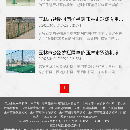
的工作进行相互的检验，起到相互监督和纠正错误的作
用。春节从起源上来看，是由古代的丰收祭祀活动演变
来的。按表面处理不同分为玉林市热镀锌护栏网、电镀
玉林市铁路封闭护栏网 玉林市球场专用护
锌护栏网及P...
栏网厂商 玉林市路护栏网价格
2025/3/19 17:07:28
21674
镀锌石笼网是指用重型六角网作的箱型网笼，因此有称
之为“石笼网或者石笼网网箱”，欧洲也叫格宾网箱，石
笼网箱。3）组织管理人员学习创优经验，提高管理人员
的质量、技术意识。护栏网圆管立柱重量计算方法：
玉林市公路护栏网单价 玉林市双边机场护
（圆管...
栏网多少钱 玉林市监狱隔离网
2025/3/19 17:07:23
21538
高速玉林市公路护栏网主要用于公路护栏网，玉林市铁
路护栏网，圈地护栏网，果园护栏网，临时护栏网，养
殖护栏网，玉林市绿化护栏网。面临这样的趋势，人们
迫切希望增强道路行驶的安全性。统计数据显示，北京
今年至今出现二手住宅网签量...
1
玉林市铁丝围栏网生产厂家 - 安平县欧宁丝网制品有限公司，主营：玉林市公路护栏网、玉林市
铁路护栏网、玉林市体育场围栏、玉林市机场护栏网、玉林市监狱隔离网、玉林市车间隔离网、
玉林市光伏围栏网、玉林市草坪绿化护栏、玉林市围墙隔离护栏、玉林市市政交通护栏等，厂家
电话：13373088539，网址：https://www.ounsw.com
© 2026 www.ounsw.com 版权所有
地区分站
HTML
XML
RSS
冀ICP备2021000172号-5
友情链接：
地暖网片
冲孔板
格宾笼
石笼网
龟甲网
边坡防护网
钢丝网片
边坡防护网
锌钢护栏
钢